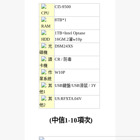
CI5-9500
CPU
8TB*1
RAM
1TB+Intel Optane
HDD
16GM.2灌w10p
光
DSM24XS
碟機
讀
CR / 防毒
卡機
作
W10P
業系統
其
USB鍵盤/USB滑鼠 / 3Y
他1
其
US.RFXTA.04V
他2
(中信1-10項次)