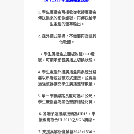
BPT251S 學生廣播盒規格:
1. 學生廣播盒可接收從老師廣播盒
傳送過來的影像訊號，再傳送給學
生電腦的螢幕輸出。
2. 採外接式架構，不需要再安裝其
他軟體。
3. 學生廣播盒之面板附雙LED燈
號，可顯示影音廣播之切換狀態。
4. 學生電腦外接廣播盒與系統分路
器以串聯或並聯方式連接，並得透
過強波器擴充學生廣播連結數量。
5. 單一串聯線路長度可達40公尺，
學生廣播盒為黑色塑膠絕緣材質。
6. 各端子連接線接頭為HD15，串
接線需符合UL2919之VGA纜線。
7. 支援高解析度螢幕2048x1536。