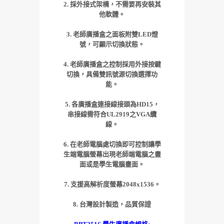
2. 採外接式架構，不需要再安裝其
他軟體。
3. 老師廣播盒之面板附雙LED燈
號，可顯示切換狀態。
4. 老師廣播盒之控制採用外接按鍵
切換
，具備雙訊號源切換選擇功
能
。
5. 各廣播盒連接線接頭為HD15，
串接線需符合UL2919之VGA纜
線。
6. 在老師電腦處切換即可控制讓學
生端電腦螢幕出現老師端電腦之畫
面或是學生電腦畫面。
7. 支援高解析度螢幕2048x1536。
8. 台灣設計製造
，品質保證