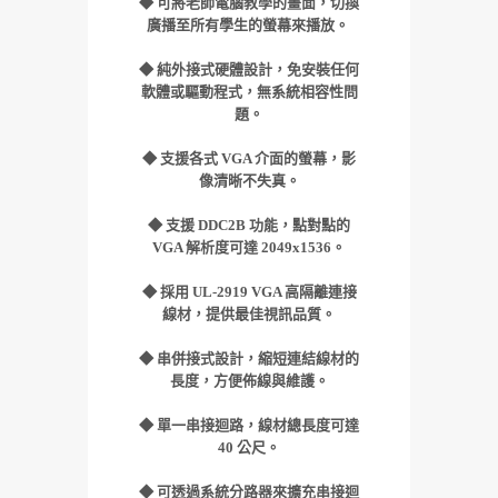
◆
可將老師電腦教學的畫面，切換
廣播至所有學生的螢幕來播放。
◆
純外接式硬體設計，免安裝任何
軟體或驅動程式，無系統相容性問
題。
◆
支援各式 VGA 介面的螢幕，影
像清晰不失真。
◆
支援 DDC2B 功能，點對點的
VGA 解析度可達 2049x1536。
◆
採用 UL-2919 VGA 高隔離連接
線材，提供最佳視訊品質。
◆
串併接式設計，縮短連結線材的
長度，方便佈線與維護。
◆
單一串接迴路，線材總長度可達
40 公尺。
◆
可透過系統分路器來擴充串接迴