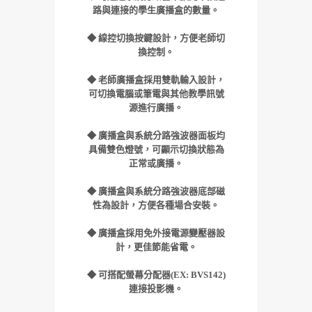
路與連接的學生廣播盒的數量。
◆
線控切換按鍵設計，方便老師切
換控制。
◆ 老師廣播盒採用雙軌輸入設計
，
可切換電腦或筆電與其他教學訊號
源進行廣播
。
◆ 廣播盒與系統分路強波器
面板均
具備雙色燈號，可顯示切換狀態為
正常或廣播。
◆
廣播盒與系統分路強波器
底部磁
性為設計，方便各種場合安裝。
◆
廣播盒採用免外接電源變壓器設
計
，更佳節能省電
。
◆
可搭配螢幕分配器(EX: BVS142)
連接投影機。