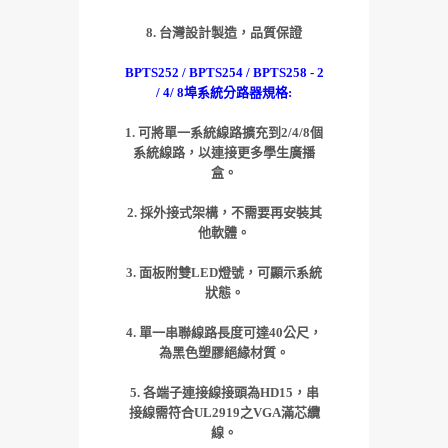
8. 台灣設計製造
，品質保證
BPTS252 / BPTS254 / BPTS258 - 2
/ 4/ 8埠系統分路器規格:
1. 可將單一系統線路擴充到2/4/8個
系統線路，以連接更多學生廣播
盒。
2. 採外接式架構，不需要再安裝其
他軟體。
3. 面板附雙LED燈號，可顯示系統
狀態。
4. 單一串聯線路長度可達40公尺，
為黑色塑膠絕緣材質。
5. 各端子連接線接頭為HD15，串
接線需符合UL2919之VGA滿芯纜
線。