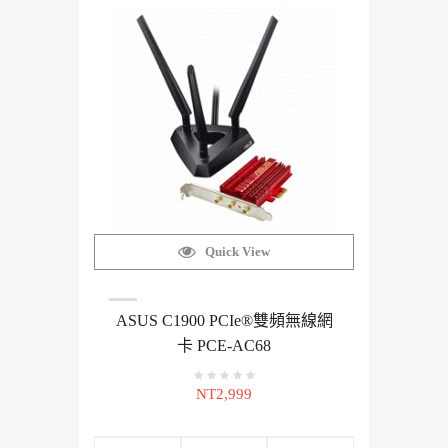
Quick View
ASUS C1900 PCIe®雙頻無線網
卡 PCE-AC68
NT2,999