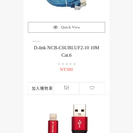
Quick View
D-link NCB-C6UBLUF2-10 10M
Cat.6
NT380
加入購物車