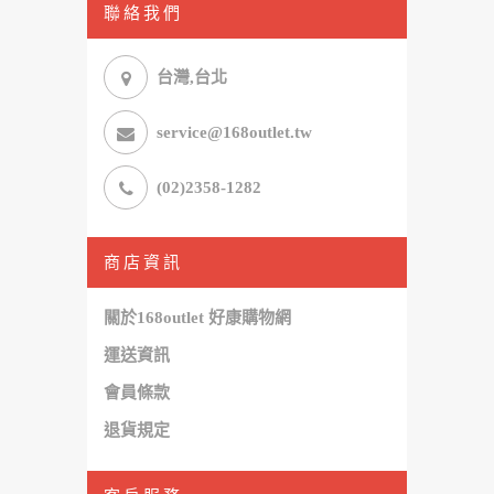
聯絡我們
台灣,台北
service@168outlet.tw
(02)2358-1282
商店資訊
關於168outlet 好康購物網
運送資訊
會員條款
退貨規定