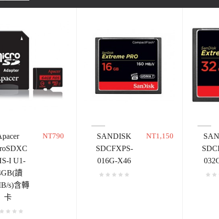
Apacer
NT790
SANDISK
NT1,150
SAN
croSDXC
SDCFXPS-
SDC
S-I U1-
016G-X46
032
4GB(讀
MB/s)含轉
卡