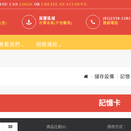
 YOU CAN
LOGIN
OR
CREATE AN ACCOUNT
.
貨運區域
(02)2358-1282
(含)
台灣本島(不含離島)
連絡電話
聯繫我們
相關連結
SmallOrder123
儲存設備
記憶
灣,台北
ARKO INDUSTRIAL INC
FUDAKO
記憶卡
2)2395-9130
商品比較(0)
排序方式：
rvice@168outlet.tw