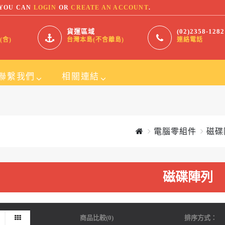
 YOU CAN
LOGIN
OR
CREATE AN ACCOUNT
.
貨運區域
(02)2358-1282
(含)
台灣本島(不含離島)
連絡電話
聯繫我們
相關連結
SmallOrder123
電腦零組件
磁碟
灣,台北
ARKO INDUSTRIAL INC
FUDAKO
磁碟陣列
2)2395-9130
商品比較(0)
排序方式：
rvice@168outlet.tw