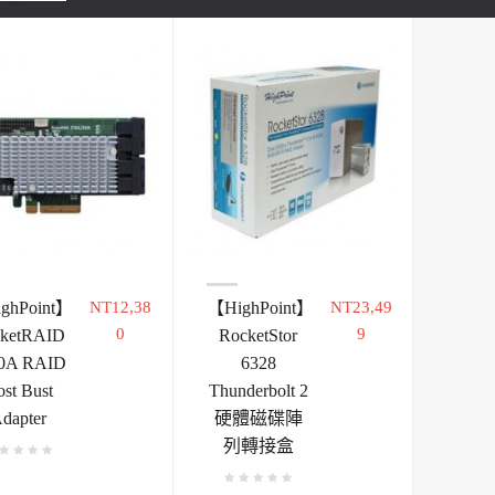
ghPoint】
NT12,38
【HighPoint】
NT23,49
0
9
ketRAID
RocketStor
0A RAID
6328
st Bust
Thunderbolt 2
dapter
硬體磁碟陣
列轉接盒