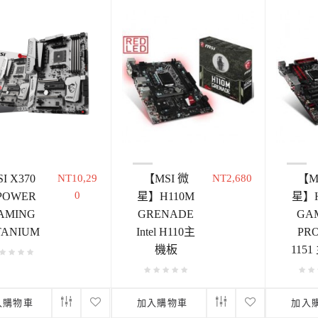
I X370
NT10,29
【MSI 微
NT2,680
【M
0
POWER
星】H110M
星】H
AMING
GRENADE
GA
TANIUM
Intel H110主
PRO 
機板
115
入購物車
加入購物車
加入