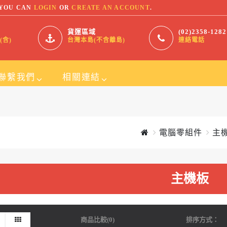
 YOU CAN
LOGIN
OR
CREATE AN ACCOUNT
.
貨運區域
(02)2358-1282
(含)
台灣本島(不含離島)
連絡電話
聯繫我們
相關連結
SmallOrder123
電腦零組件
主
灣,台北
ARKO INDUSTRIAL INC
FUDAKO
主機板
2)2395-9130
商品比較(0)
排序方式：
rvice@168outlet.tw