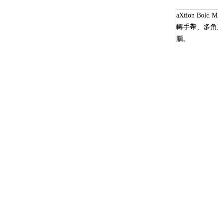
aXtion 
轉手帶、多角
腦。