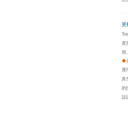
更
Tos
度
用
◆
運
真
的
設