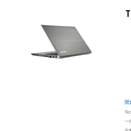
T
開
Tec
一
完