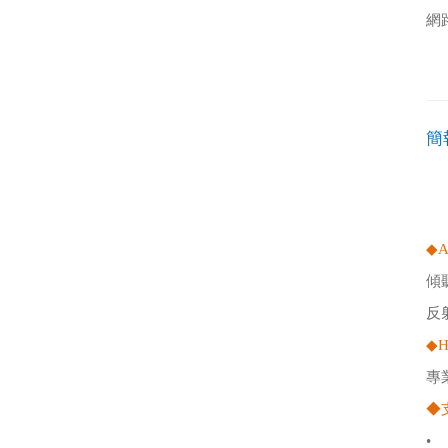
網
簡
◆
A
傾
反
◆
H
專
◆
•