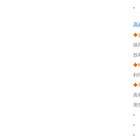
•
高
◆
採
殼
◆
利
◆
高
用
•
•
•