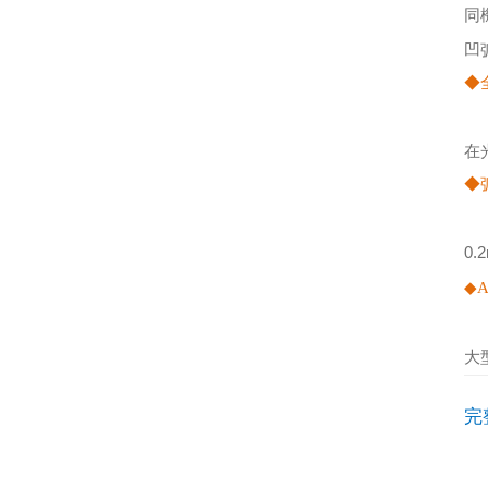
同
凹
◆
在
◆
0.
◆
A
大
完