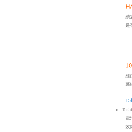
H
續
是
1
0
經
幕
15
n
Tosh
電
效